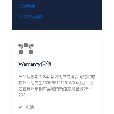
网站地图
FAQ常见问题
Warranty保修
产品保修期为2年.有说明书或者合同约定的
除外：胡先生13306512129(WX)地址：浙
江省杭州市桐庐县城南街道家景星城28-
203
电池