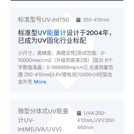
标准型号UV-int150
250-410nm
标准型
UV能量计
设计于2004年，
已成为UV固化行业标配
小尺寸，高精度，高稳定性|测试范围：0-
10000mw/cm2（升级到原来2倍）|显示 6个
字数值液晶：0-999999mj/cm2| 光谱测量范
围 250-410nm|3.6V锂电池|10000小时|铝合
金外壳
More
.
微型分体式UV能量
UVA:250-
计UV-
410nm,UVV:350-
460nm
intM(UVA/UVV)