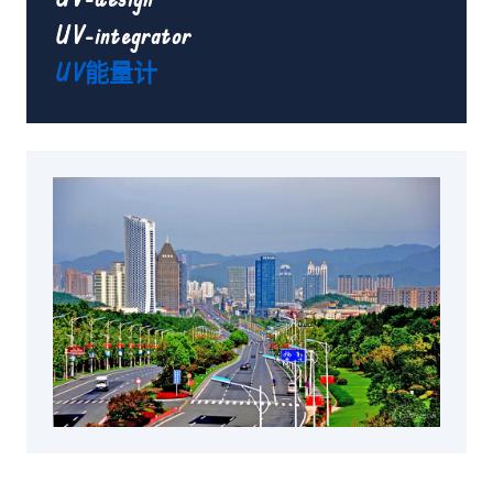
UV-integrator
UV能量计