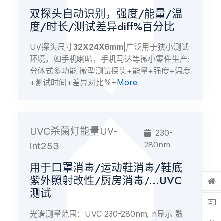
双探头自动识别，强度/能量/温
度/时长/测试差异diff%百分比
UV探头尺寸
32X24X6mm
|广泛用于狭小测试
环境，如手机喇叭，手机马达等微小零件生产;
分体式多功能 微型测试探头+能量+强度+温度
+测试时间+差异对比%+
More
UVC杀菌灯能量UV-
230-
280nm
int253
用于口罩消毒/运动鞋消毒/鞋底
紫外照射改性/厨房消毒/...UVC
测试
光谱测量范围：UVC 230-280nm, n显示 数