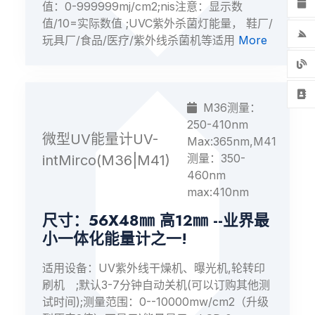
值：0-999999mj/cm2;nis注意：显示数
值/10=实际数值 ;UVC紫外杀菌灯能量， 鞋厂/
玩具厂/食品/医疗/紫外线杀菌机等适用
More
M36测量：
250-410nm
微型UV能量计UV-
Max:365nm,M41
测量：350-
intMirco(M36|M41)
460nm
max:410nm
尺寸：56X48㎜ 高12㎜
--业界最
小一体化能量计之一!
适用设备：UV紫外线干燥机、曝光机,轮转印
刷机 ;默认3-7分钟自动关机(可以订购其他测
试时间);测量范围：0--10000mw/cm2（升级