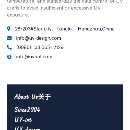
temperature, and standardize the data control of UV
crafts to avoid insufficient or excessive UV
exposure.
28-203#Star city，Tonglu， Hangzhou,China
info@uv-design.com
(0086) 133 0651 2129
info@uv-int.com
About Us关于
Since2004
UV-int
UV-design