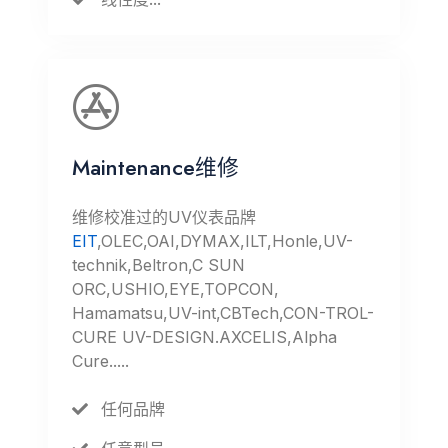
Maintenance维修
维修校准过的UV仪表品牌
EIT
,OLEC,OAI,DYMAX,ILT,Honle,UV-
technik,Beltron,C SUN
ORC,USHIO,EYE,TOPCON,
Hamamatsu,UV-int,CBTech,CON-TROL-
CURE UV-DESIGN.AXCELIS,Alpha
Cure.....
任何品牌